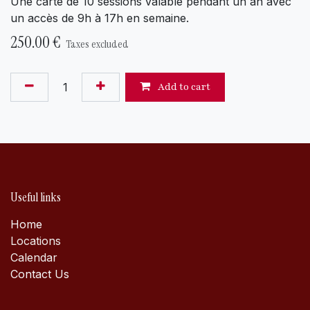
Une carte de 10 sessions valable pendant un an avec
un accès de 9h à 17h en semaine.
250.00
€
Taxes excluded
Add to cart
Useful links
Home
Locations
Calen​dar
Contact Us